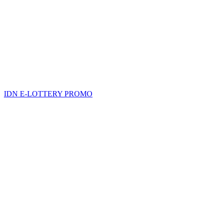
IDN E-LOTTERY
PROMO