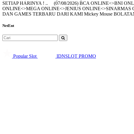
SETIAP HARINYA ! ..
(07/08/2026)
BCA ONLINE<>BNI ON
ONLINE<>MEGA ONLINE<>JENIUS ONLINE<>SINARMAS 
DAN GAMES TERBARU DARI KAMI Mickey Mouse BOLATA
NetEnt
Popular Slot
IDNSLOT
PROMO