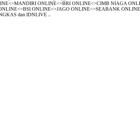
LINE<>MANDIRI ONLINE<>BRI ONLINE<>CIMB NIAGA ON
ONLINE<>BSI ONLINE<>JAGO ONLINE<>SEABANK ONLIN
NGKAS dan IDNLIVE ..